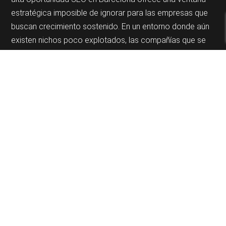
estratégica imposible de ignorar para las empresas que
buscan crecimiento sostenido. En un entorno donde aún
existen nichos poco explotados, las compañías que se
anticipan con estrategias de posicionamiento GEO
pueden dominar sectores completos antes de que
aumente la competencia. Barcelona, con más de 1.6
millones de habitantes y posicionada como capital
económica y tecnológica de Cataluña, brinda un
ecosistema empresarial fértil para aplicar recursos
digitales de alta rentabilidad. Desde las startups que
nacen en el distrito tecnológico 22@ hasta las empresas
consolidadas que buscan renovar su presencia digital, el
campo de acción es amplio y rentable. La herencia
innovadora marcada desde los Juegos Olímpicos de
1992 situó a esta ciudad como un hub de referencia
internacional, por lo que la adopción de estrategias