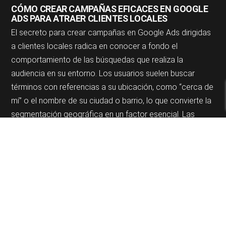
CÓMO CREAR CAMPAÑAS EFICACES EN GOOGLE
ADS PARA ATRAER CLIENTES LOCALES
El secreto para crear campañas en Google Ads dirigidas
a clientes locales radica en conocer a fondo el
comportamiento de las búsquedas que realiza la
audiencia en su entorno. Los usuarios suelen buscar
términos con referencias a su ubicación, como “cerca de
mí” o el nombre de su ciudad o barrio, lo que convierte la
segmentación geográfica en un factor esencial. Las
campañas de Publicidad en Google Ads para negocios
locales deben aprovechar la configuración de
ubicaciones precisas, extensiones de llamada, horarios
específicos y anuncios adaptados al idioma y
costumbres del público objetivo.
Es importante crear textos publicitarios que destaquen la
cercanía, la confianza y la inmediatez de la atención, ya