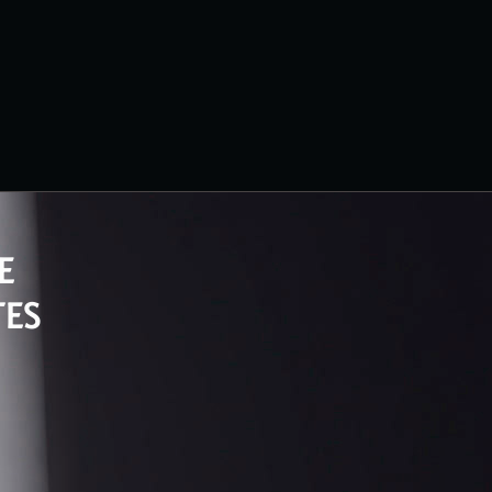
E
TES