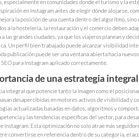
, especialmente en comunidades donde el turismo y la estét
inspiración en Instagram antes de elegir dónde alojarse, co
ora la posición de una cuenta dentro del algoritmo, sino q
os a la hostelería, la restauración y el comercio deben ada
a a las grandes ciudades, ya que los viajeros planean y decid
a. Un perfil bien trabajado puede alcanzar visibilidad inter
 Cada publicación puede ser una ventana abierta hacia nuevos
l SEO para Instagram aplicado correctamente.
rtancia de una estrategia integral
ia integral que potencie tanto la imagen como el posiciona
asan desapercibidas en motores activos de visibilidad y co
ogías actualizadas basadas en datos, algoritmos y comporta
petencia y las tendencias específicas del sector, para desa
 de Instagram. Esta optimización no solo atrae más seguido
ere convertirse en referencia dentro de su categoría, el 