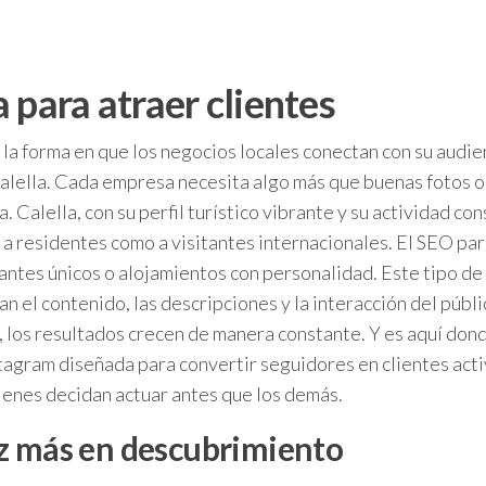
 para atraer clientes
 la forma en que los negocios locales conectan con su audie
lella. Cada empresa necesita algo más que buenas fotos o 
 Calella, con su perfil turístico vibrante y su actividad c
o a residentes como a visitantes internacionales. El SEO p
antes únicos o alojamientos con personalidad. Este tipo de 
n el contenido, las descripciones y la interacción del públ
, los resultados crecen de manera constante. Y es aquí don
nstagram diseñada para convertir seguidores en clientes ac
uienes decidan actuar antes que los demás.
ez más en descubrimiento