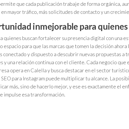
ermite que cada publicación trabaje de forma orgánica, aume
a en mayor tráfico, más solicitudes de contacto y un crecim
rtunidad inmejorable para quienes
 quienes buscan fortalecer su presencia digital con una es
 espacio para que las marcas que tomen la decisión ahora l
ás conectado y dispuesto a descubrir nuevas propuestas a t
 y una relación continua con el cliente. Cada negocio que 
presa opera en Calella y busca destacar en el sector turíst
SEO para Instagram puede multiplicar tu alcance. La posibi
licar más, sino de hacerlo mejor, y ese es exactamente el e
ue impulse esa transformación.