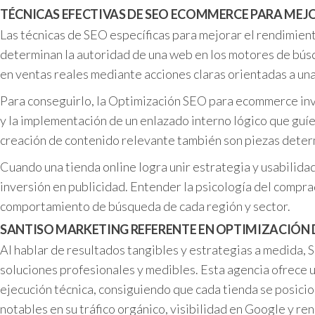
TÉCNICAS EFECTIVAS DE SEO ECOMMERCE PARA MEJ
Las técnicas de SEO específicas para mejorar el rendimient
determinan la autoridad de una web en los motores de búsq
en ventas reales mediante acciones claras orientadas a una
Para conseguirlo, la Optimización SEO para ecommerce invo
y la implementación de un enlazado interno lógico que guíe 
creación de contenido relevante también son piezas determ
Cuando una tienda online logra unir estrategia y usabilida
inversión en publicidad. Entender la psicología del compr
comportamiento de búsqueda de cada región y sector.
SANTISO MARKETING REFERENTE EN OPTIMIZACIÓN 
Al hablar de resultados tangibles y estrategias a medida,
soluciones profesionales y medibles. Esta agencia ofrece 
ejecución técnica, consiguiendo que cada tienda se posici
notables en su tráfico orgánico, visibilidad en Google y re