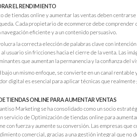
ORAR EL RENDIMIENTO
o de tiendas online y aumentar las ventas deben centrarse e
ueda. Cada propietario de ecommerce debe comprender que n
 navegación eficiente y a un contenido persuasivo.
lucra la correcta elección de palabras clave con intención
al usuario sin fricciones hacia el cierre de la venta. Las i
inantes que aumentan la permanencia y la confianza del vi
d bajo un mismo enfoque, se convierte en un canal rentable
ador digital es esencial para aplicar técnicas que realmen
DE TIENDAS ONLINE PARA AUMENTAR VENTAS
 Santiso Marketing se ha consolidado como un socio estrat
un servicio de Optimización de tiendas online para aumenta
one con fuerza y aumente su conversión. Las empresas que 
ndimiento comercial, gracias a una gestión integral que no d