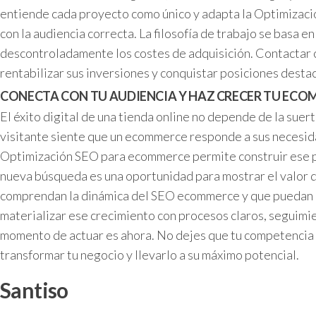
entiende cada proyecto como único y adapta la Optimizaci
con la audiencia correcta. La filosofía de trabajo se basa
descontroladamente los costes de adquisición. Contactar c
rentabilizar sus inversiones y conquistar posiciones dest
CONECTA CON TU AUDIENCIA Y HAZ CRECER TU ECO
El éxito digital de una tienda online no depende de la sue
visitante siente que un ecommerce responde a sus necesida
Optimización SEO para ecommerce permite construir ese pue
nueva búsqueda es una oportunidad para mostrar el valor de
comprendan la dinámica del SEO ecommerce y que puedan ac
materializar ese crecimiento con procesos claros, seguimie
momento de actuar es ahora. No dejes que tu competencia
transformar tu negocio y llevarlo a su máximo potencial.
Santiso