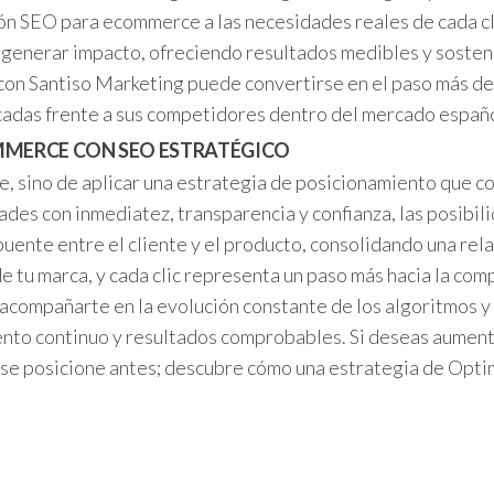
ón SEO para ecommerce a las necesidades reales de cada c
 en generar impacto, ofreciendo resultados medibles y soste
on Santiso Marketing puede convertirse en el paso más deci
acadas frente a sus competidores dentro del mercado españo
MMERCE CON SEO ESTRATÉGICO
rte, sino de aplicar una estrategia de posicionamiento que 
des con inmediatez, transparencia y confianza, las posibil
nte entre el cliente y el producto, consolidando una rela
 tu marca, y cada clic representa un paso más hacia la com
ompañarte en la evolución constante de los algoritmos y 
nto continuo y resultados comprobables. Si deseas aumentar 
 se posicione antes; descubre cómo una estrategia de Op